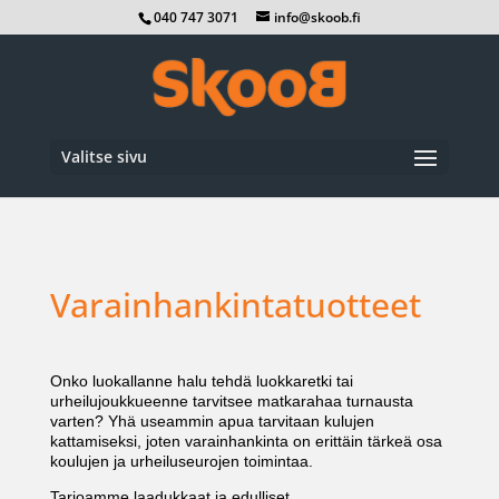
040 747 3071
info@skoob.fi
Valitse sivu
Varainhankintatuotteet
Onko luokallanne halu tehdä luokkaretki tai
urheilujoukkueenne tarvitsee matkarahaa turnausta
varten? Yhä useammin apua tarvitaan kulujen
kattamiseksi, joten varainhankinta on erittäin tärkeä osa
koulujen ja urheiluseurojen toimintaa.
Tarjoamme laadukkaat ja edulliset