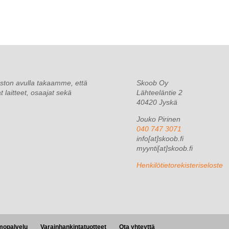
ston avulla takaamme, että
Skoob Oy
 laitteet, osaajat sekä
Lähteeläntie 2
40420 Jyskä
Jouko Pirinen
040 747 3071
info[at]skoob.fi
myynti[at]skoob.fi
Henkilötietorekisteriseloste
mopalvelu
Varainhankintatuotteet
Ota yhteyttä