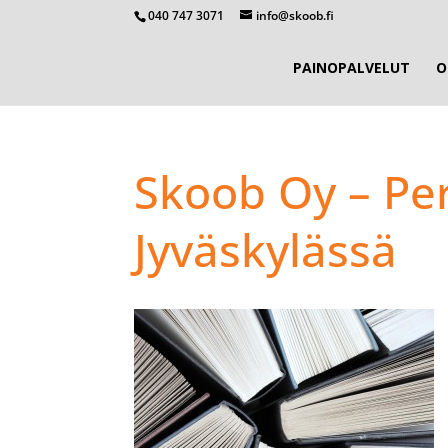
040 747 3071
info@skoob.fi
PAINOPALVELUT
O
Skoob Oy – Per
Jyväskylässä