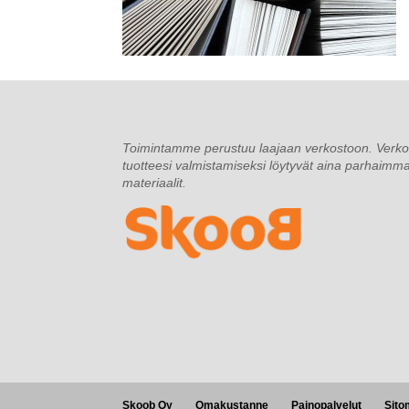
Toimintamme perustuu laajaan verkostoon. Verko
tuotteesi valmistamiseksi löytyvät aina parhaimmat
materiaalit.
Skoob Oy
Omakustanne
Painopalvelut
Sito